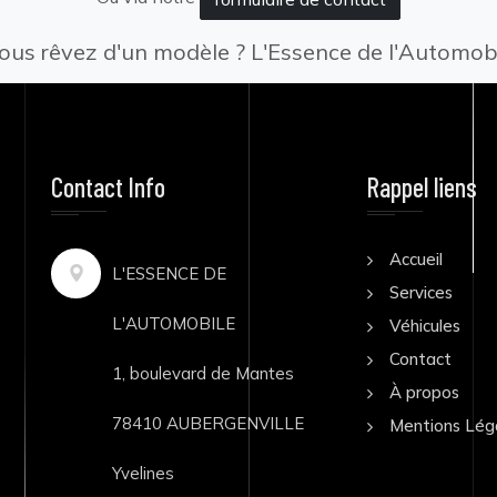
ous rêvez d'un modèle ? L'Essence de l'Automo
Contact Info
Rappel liens
Accueil
L'ESSENCE DE
Services
L'AUTOMOBILE
Véhicules
Contact
1, boulevard de Mantes
À propos
78410 AUBERGENVILLE
Mentions Lég
Yvelines