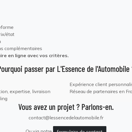
eforme
ix/état
n
ions complémentaires
re en ligne avec vos critères.
Pourquoi passer par L'Essence de l'Automobile 
Expérience client personnal
on, expertise, livraison
Réseau de partenaires en Fr
ling
Vous avez un projet ? Parlons-en.
contact@lessencedelautomobile.fr
Ou via notre
formulaire de contact