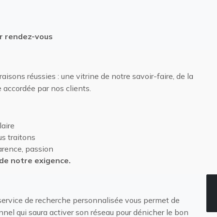
ur rendez-vous
isons réussies : une vitrine de notre savoir-faire, de la
e accordée par nos clients.
laire
s traitons
parence, passion
de notre exigence.
 service de recherche personnalisée vous permet de
nnel qui saura activer son réseau pour dénicher le bon