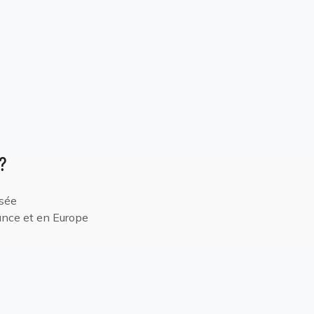
?
isée
ance et en Europe